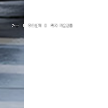
처음
주요실적
특허·기술인증